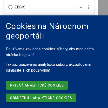
ZBGIS
ZBGIS Ortofoto
Cookies na Národnom
geoportáli
Okolie Slovenska
(1)
Používame základné cookies súbory, aby mohla táto
stránka fungovať.
Taktiež používame analytické súbory, akceptovaním
súhlasíte s ich používaním
PRIJAŤ ANALYTICKÉ COOKIES
ODMIETNUŤ ANALYTICKÉ COOKIES
100 km
Slovenská agentúra životného prostredia, OSM prispievatelia, Ministerstvo
životného prostredia SR